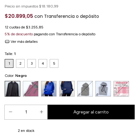
Precio sin impuestos
$18.180,99
$20.899,05
con
Transferencia o depósito
12
cuotas de
$3.255,85
5% de descuento
pagando con Transferencia o depósito
Ver más detalles
Talle:
1
1
2
3
4
5
Color:
Negro
2
en stock