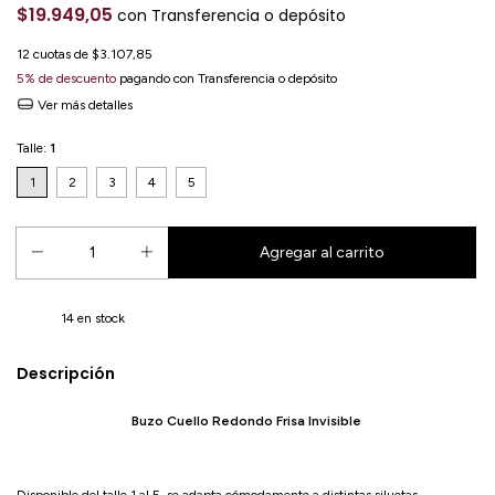
$19.949,05
con
Transferencia o depósito
12
cuotas de
$3.107,85
5% de descuento
pagando con Transferencia o depósito
Ver más detalles
Talle:
1
1
2
3
4
5
14
en stock
Descripción
Buzo Cuello Redondo Frisa Invisible
Disponible del talle 1 al 5, se adapta cómodamente a distintas siluetas,