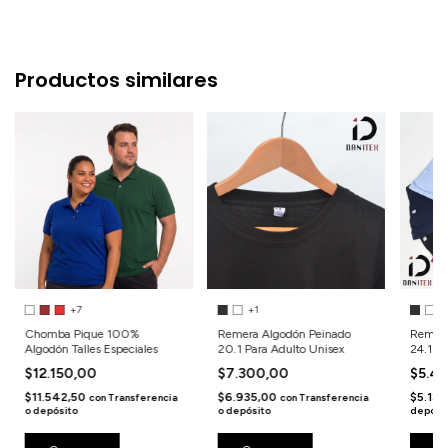
Productos similares
+7
+1
+
Chomba Pique 100%
Remera Algodón Peinado
Remera
Algodón Talles Especiales
20.1 Para Adulto Unisex
24.1 P
$12.150,00
$7.300,00
$5.4
$11.542,50
$6.935,00
$5.13
con
Transferencia
con
Transferencia
o depósito
o depósito
depósi