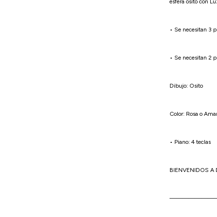
esfera osito con Lu
• Se necesitan 3 p
• Se necesitan 2 p
Dibujo: Osito
Color: Rosa o Amar
• Piano: 4 teclas
BIENVENIDOS A 
———————