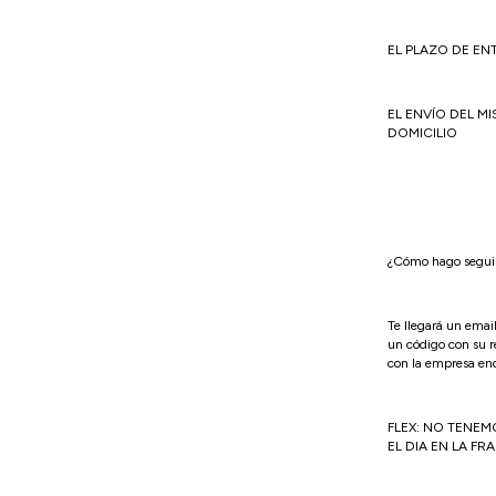
EL PLAZO DE E
EL ENVÍO DEL M
DOMICILIO
¿Cómo hago seguim
Te llegará un email
un código con su r
con la empresa enc
FLEX: NO TENEM
EL DIA EN LA FR