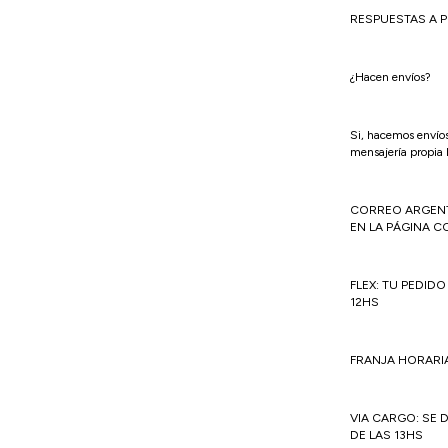
RESPUESTAS A 
¿Hacen envíos?
Si, hacemos envío
mensajería propi
CORREO ARGENTI
EN LA PÁGINA C
FLEX: TU PEDID
12HS
FRANJA HORARIA
VIA CARGO: SE 
DE LAS 13HS