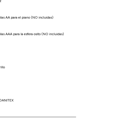
z
ilas AA para el piano (NO incluidas)
ilas AAA para la esfera osito (NO incluidas)
illo
DANITEX
—————————————————————