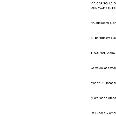
VIA CARGO: LE 
DESPACHE EL P
¿Puedo retirar el a
Si, por nuestra su
TUCUMAN 2980 
Cerca de las estac
Más de 10 líneas de
¿Horarios de Aten
De Lunes a Vierne