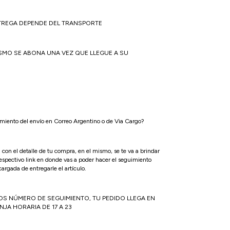
NTREGA DEPENDE DEL TRANSPORTE
ISMO SE ABONA UNA VEZ QUE LLEGUE A SU
iento del envío en Correo Argentino o de Via Cargo?
 con el detalle de tu compra, en el mismo, se te va a brindar
espectivo link en donde vas a poder hacer el seguimiento
argada de entregarle el artículo.
OS NÚMERO DE SEGUIMIENTO, TU PEDIDO LLEGA EN
ANJA HORARIA DE 17 A 23