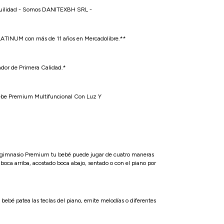
uilidad - Somos DANITEXBH SRL -
ATINUM con más de 11 años en Mercadolibre.**
ador de Primera Calidad.*
ebe Premium Multifuncional Con Luz Y
gimnasio Premium tu bebé puede jugar de cuatro maneras
 boca arriba, acostado boca abajo, sentado o con el piano por
 bebé patea las teclas del piano, emite melodías o diferentes