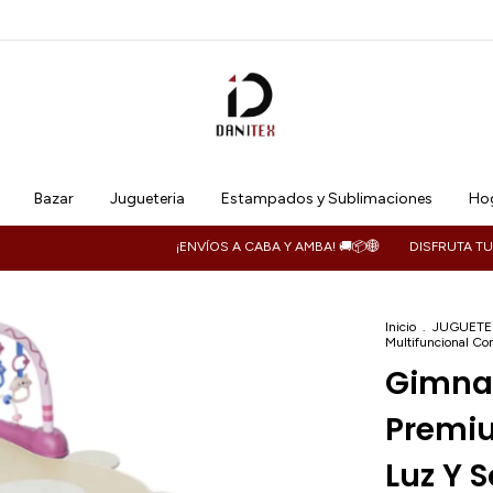
Bazar
Jugueteria
Estampados y Sublimaciones
Hog
¡ENVÍOS A CABA Y AMBA! 🚚📦🌐
DISFRUTA TU PEDIDO 
Inicio
.
JUGUETE
Multifuncional Co
Gimnas
Premiu
Luz Y 