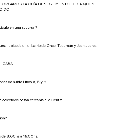
OTORGAMOS LA GUÍA DE SEGUIMIENTO EL DIA QUE SE
EDIDO
rtículo en una sucursal?
cursal ubicada en el barrio de Once. Tucumán y Jean Juares.
- CABA
iones de subte Línea A, B y H.
 colectivos pasan cercanía a la Central.
ción?
s de 8:00hs a 16:00hs.