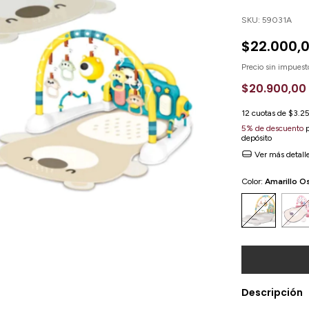
SKU:
59031A
$22.000,
Precio sin impues
$20.900,00
12
cuotas de
$3.2
5% de descuento
p
depósito
Ver más detall
Color:
Amarillo O
Descripción