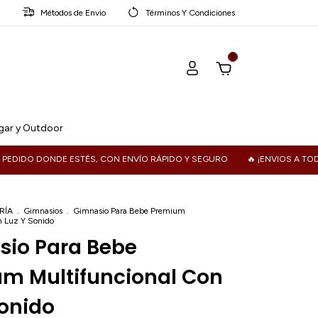
Métodos de Envio
Términos Y Condiciones
0
ar y Outdoor
DONDE ESTÉS, CON ENVÍO RÁPIDO Y SEGURO
🔥 ¡ENVIOS A TODO EL PA
RÍA
.
Gimnasios
.
Gimnasio Para Bebe Premium
n Luz Y Sonido
io Para Bebe
m Multifuncional Con
Sonido