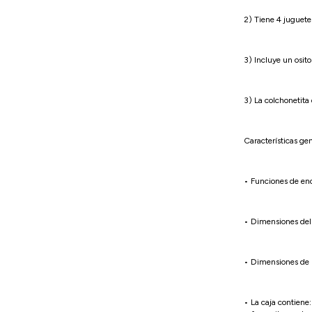
2) Tiene 4 juguet
3) Incluye un osit
3) La colchonetita
Características gen
• Funciones de e
• Dimensiones del 
• Dimensiones de la
• La caja contiene: