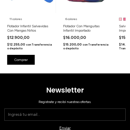
11 colores
6 colores
+
Flotador Infantil Salvavidas
Flotador Con Manguitas
Salvavi
Con Mangas Niños
Infantil Importado
Import
$12.900,00
$16.000,00
$15.
$12.255,00
$15.200,00
$14.8
con
Transferencia
con
Transferencia
o depósito
o depósito
Transfe
Comprar
Newsletter
Registrate y recibí nuestras ofertas.