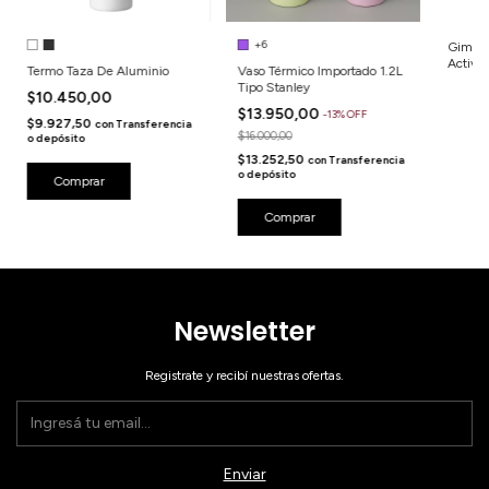
+6
Gimnas
Activi
Termo Taza De Aluminio
Vaso Térmico Importado 1.2L
Rosa
Tipo Stanley
$10.450,00
$13.950,00
-
13
%
OFF
$9.927,50
con
Transferencia
$16.000,00
o depósito
$13.252,50
con
Transferencia
o depósito
Comprar
Comprar
Newsletter
Registrate y recibí nuestras ofertas.