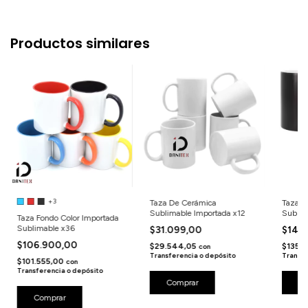
Productos similares
+3
Taza De Cerámica
Taza C
Sublimable Importada x12
Sublim
Taza Fondo Color Importada
Sublimable x36
$31.099,00
$142
$106.900,00
$29.544,05
$135.
con
Transferencia o depósito
Transfe
$101.555,00
con
Transferencia o depósito
Comprar
Co
Comprar