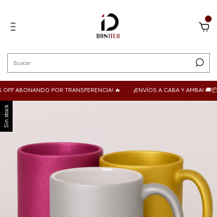
0
 OFF ABONANDO POR TRANSFERENCIA! 🔥
¡ENVÍOS A CABA Y AMBA! 🚚📦🌐
Sin stock