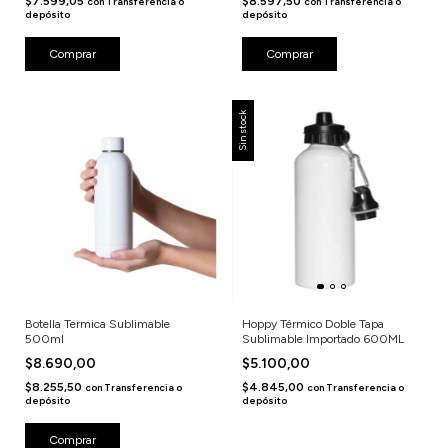
$7.599,05
$8.597,50
con
Transferencia o
con
Transferencia o
depósito
depósito
Sin stock
Botella Termica Sublimable
Hoppy Térmico Doble Tapa
500ml
Sublimable Importado 600ML
$8.690,00
$5.100,00
$8.255,50
$4.845,00
con
Transferencia o
con
Transferencia o
depósito
depósito
Comprar