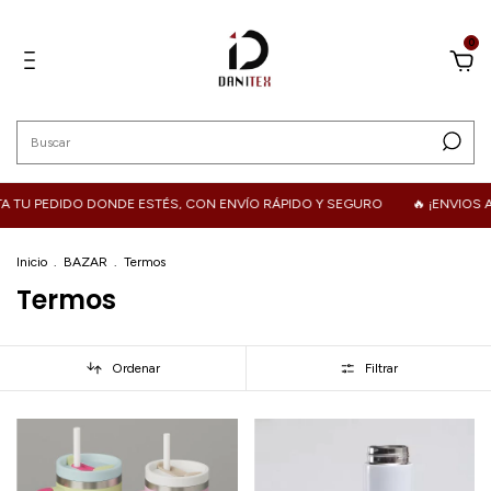
0
U PEDIDO DONDE ESTÉS, CON ENVÍO RÁPIDO Y SEGURO
🔥 ¡ENVIOS A T
Inicio
.
BAZAR
.
Termos
Termos
Ordenar
Filtrar