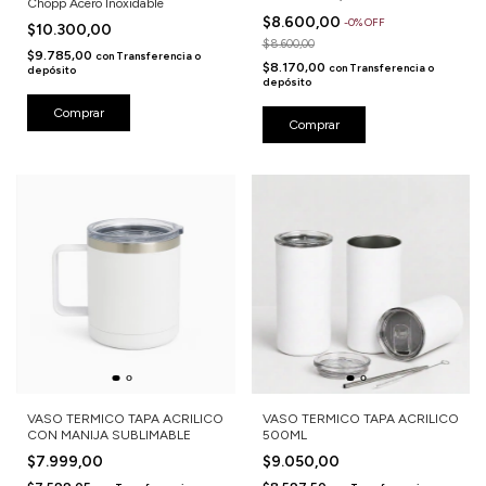
Chopp Acero Inoxidable
$8.600,00
-
0
%
OFF
$10.300,00
$8.600,00
$9.785,00
con
Transferencia o
$8.170,00
con
Transferencia o
depósito
depósito
Comprar
VASO TERMICO TAPA ACRILICO
VASO TERMICO TAPA ACRILICO
CON MANIJA SUBLIMABLE
500ML
$7.999,00
$9.050,00