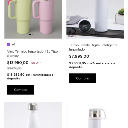
+6
Termo Botella Digital Inteligente
Importado
Vaso Térmico Importado 1.2L Tipo
Stanley
$7.999,00
$13.950,00
-
13
%
OFF
$7.599,05
con
Transferencia o
depósito
$16.000,00
$13.252,50
con
Transferencia o
Comprar
depósito
Comprar