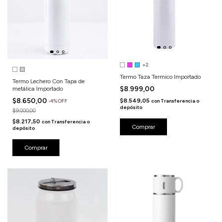
+2
Termo Taza Termico Importado
Termo Lechero Con Tapa de
$8.999,00
metálica Importado
$8.650,00
$8.549,05
-
4
%
OFF
con
Transferencia o
depósito
$9.000,00
$8.217,50
con
Transferencia o
Comprar
depósito
Comprar