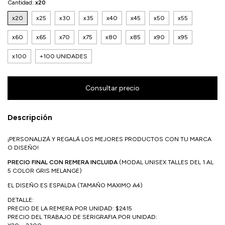
Cantidad:
x20
x20
x25
x30
x35
x40
x45
x50
x55
x60
x65
x70
x75
x80
x85
x90
x95
x100
+100 UNIDADES
Descripción
¡PERSONALIZÁ Y REGALÁ LOS MEJORES PRODUCTOS CON TU MARCA
O DISEÑO!
PRECIO FINAL CON REMERA INCLUIDA
(MODAL UNISEX TALLES DEL 1 AL
5 COLOR GRIS MELANGE)
EL DISEÑO ES ESPALDA (TAMAÑO MAXIMO A4)
DETALLE:
PRECIO DE LA REMERA POR UNIDAD: $2415
PRECIO DEL TRABAJO DE SERIGRAFIA POR UNIDAD: