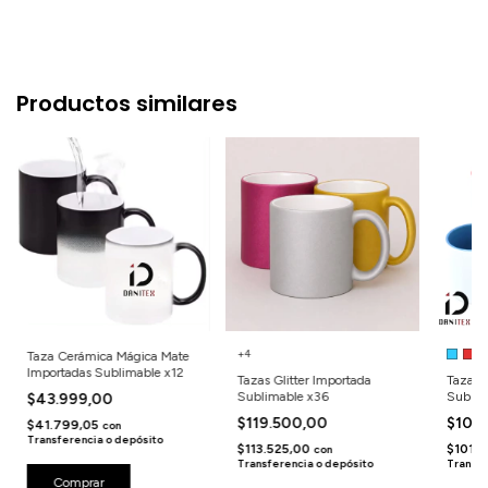
Productos similares
+4
Taza Cerámica Mágica Mate
Importadas Sublimable x12
Tazas Glitter Importada
Taza F
Sublimable x36
Sublim
$43.999,00
$119.500,00
$106
$41.799,05
con
Transferencia o depósito
$113.525,00
$101.
con
Transferencia o depósito
Transfe
Comprar