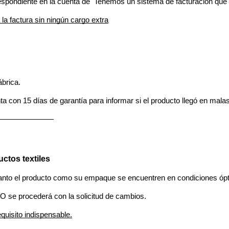
pondiente en la cuenta de  Tenemos un sistema de facturación que c
 factura sin ningún cargo extra
ábrica.
ta con 15 días de garantía para informar si el producto llegó en malas
———————
tos textiles 
anto el producto como su empaque se encuentren en condiciones ópti
O se procederá con la solicitud de cambios. 
quisito indispensable.