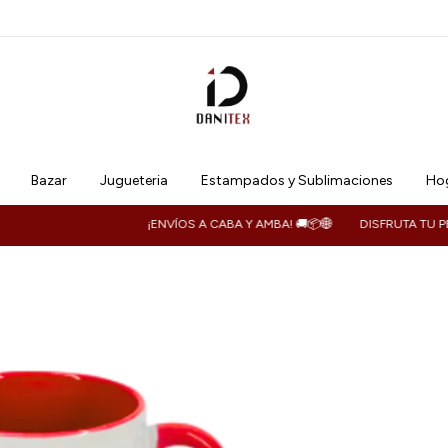
Bazar
Jugueteria
Estampados y Sublimaciones
Hog
¡ENVÍOS A CABA Y AMBA! 🚚📦🌐
DISFRUTA TU PEDIDO D