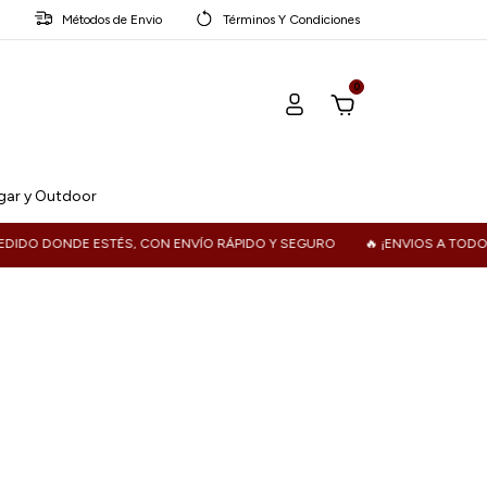
Métodos de Envio
Términos Y Condiciones
0
ar y Outdoor
ONDE ESTÉS, CON ENVÍO RÁPIDO Y SEGURO
🔥 ¡ENVIOS A TODO EL PAÍS