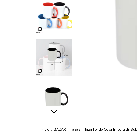
Inicio
.
BAZAR
.
Tazas
.
Taza Fondo Color Importada Sub