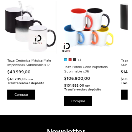
+3
Taza Cerámica Mágica Mate
Taza C
Importadas Sublimable x12
Sublim
Taza Fondo Color Importada
Sublimable x36
$43.999,00
$142
$106.900,00
$41.799,05
$135.
con
Transferencia o depósito
Transfe
$101.555,00
con
Transferencia o depósito
Comprar
Co
Comprar
Newsletter