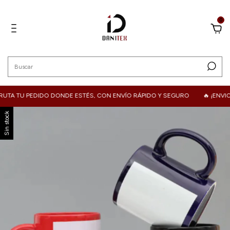
0
A TU PEDIDO DONDE ESTÉS, CON ENVÍO RÁPIDO Y SEGURO
🔥 ¡ENVIOS 
Sin stock