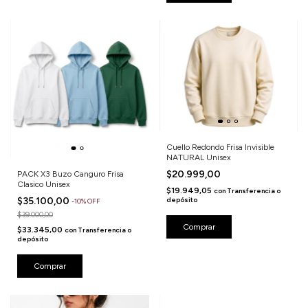
Cuello Redondo Frisa Invisible
NATURAL Unisex
$20.999,00
PACK X3 Buzo Canguro Frisa
Clasico Unisex
$19.949,05
con
Transferencia o
depósito
$35.100,00
-
10
%
OFF
$39.000,00
Comprar
$33.345,00
con
Transferencia o
depósito
Comprar