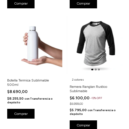
Comprar
Comprar
2 colores
Botella Termica Sublimable
500ml
Remera Ranglan Rustico
Sublimable
$8.690,00
$6.100,00
-
13
%
OFF
$8.255,50
con
Transferencia o
depósito
$6.999,00
$5.795,00
con
Transferencia o
Comprar
depósito
Comprar