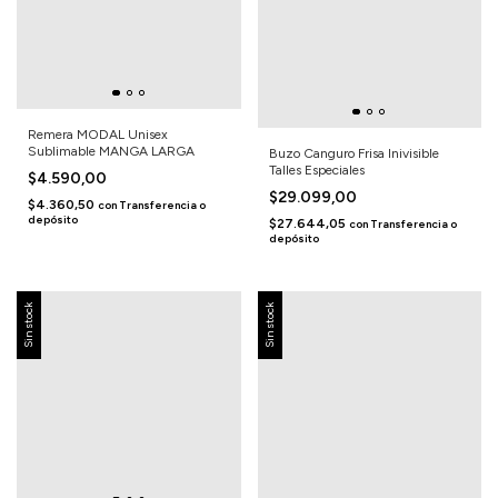
Remera MODAL Unisex
Sublimable MANGA LARGA
Buzo Canguro Frisa Inivisible
Talles Especiales
$4.590,00
$29.099,00
$4.360,50
con
Transferencia o
depósito
$27.644,05
con
Transferencia o
depósito
Sin stock
Sin stock