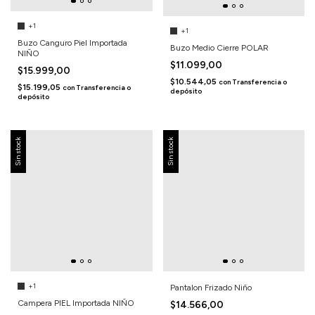
+1
+1
Buzo Canguro Piel Importada
Buzo Medio Cierre POLAR
NIÑO
$11.099,00
$15.999,00
$10.544,05
con
Transferencia o
$15.199,05
con
Transferencia o
depósito
depósito
Sin stock
Sin stock
+1
Pantalon Frizado Niño
Campera PIEL Importada NIÑO
$14.566,00