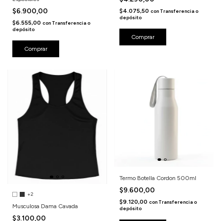
$6.900,00
$4.075,50
con
Transferencia o
depósito
$6.555,00
con
Transferencia o
depósito
Comprar
Comprar
Termo Botella Cordon 500ml
$9.600,00
+2
$9.120,00
con
Transferencia o
Musculosa Dama Cavada
depósito
$3.100,00