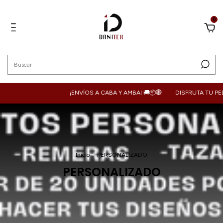
0
¡ENVÍOS A CABA Y AMBA! 🚚📦🌐
DISFRUTA TU PEDIDO DO
Inicio
.
PERSONALIZADO
PERSONALIZADO