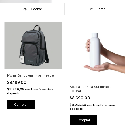
Ordenar
Filtrar
Morral Bandolera Impermeable
$9.199,00
Botella Termica Sublimable
$8.739,05
con
Transferencia o
500ml
depósito
$8.690,00
Comprar
$8.255,50
con
Transferencia o
depósito
Comprar