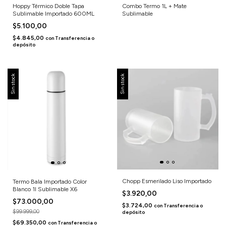
Hoppy Térmico Doble Tapa
Combo Termo 1L + Mate
Sublimable Importado 600ML
Sublimable
$5.100,00
$4.845,00
con
Transferencia o
depósito
Sin stock
Sin stock
Chopp Esmerilado Liso Importado
Termo Bala Importado Color
Blanco 1l Sublimable X6
$3.920,00
$73.000,00
$3.724,00
con
Transferencia o
$99.999,00
depósito
$69.350,00
con
Transferencia o