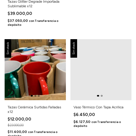
Tazas Glitter Degrade Importada
Sublimable x12
$39.000,00
$37.050,00
con
Transferencia o
depósito
Sin stock
Sin stock
Tazas Cerámica Surtidas Falladas
Vaso Térmico Con Tapa Acrílica
x12
$6.450,00
$12.000,00
$6.127,50
con
Transferencia o
$23.000,00
depósito
$11.400,00
con
Transferencia o
depósito