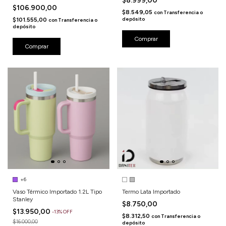
$8.999,00
$106.900,00
$8.549,05
con
Transferencia o
depósito
$101.555,00
con
Transferencia o
depósito
Comprar
Comprar
+6
Vaso Térmico Importado 1.2L Tipo
Termo Lata Importado
Stanley
$8.750,00
$13.950,00
-
13
%
OFF
$8.312,50
con
Transferencia o
$16.000,00
depósito