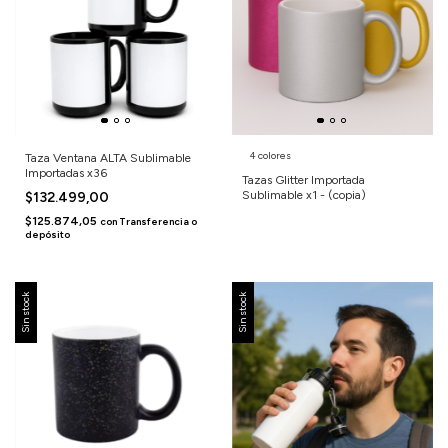
4 colores
Taza Ventana ALTA Sublimable
Importadas x36
Tazas Glitter Importada
Sublimable x1 - (copia)
$132.499,00
$125.874,05
con
Transferencia o
depósito
Sin stock
Sin stock