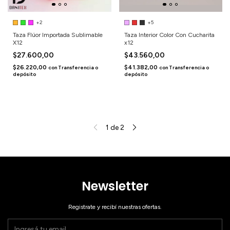
+2
+5
Taza Flúor Importada Sublimable
Taza Interior Color Con Cucharita
X12
x12
$27.600,00
$43.560,00
$26.220,00
$41.382,00
con
Transferencia o
con
Transferencia o
depósito
depósito
1
de
2
Newsletter
Registrate y recibí nuestras ofertas.