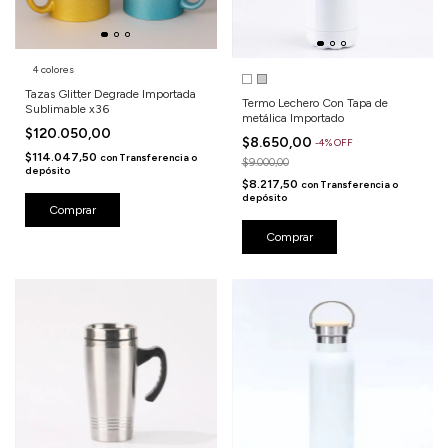
4 colores
Tazas Glitter Degrade Importada
Termo Lechero Con Tapa de
Sublimable x36
metálica Importado
$120.050,00
$8.650,00
-
4
%
OFF
$114.047,50
con
Transferencia o
$9.000,00
depósito
$8.217,50
con
Transferencia o
depósito
Comprar
Comprar