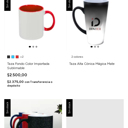
Sin stock
Sin stock
+2
2 colores
Taza Fondo Color Importada
Taza Alta Cónica Mágica Mate
Sublimable
$2.500,00
$2.375,00
con
Transferencia o
depósito
Sin stock
Sin stock