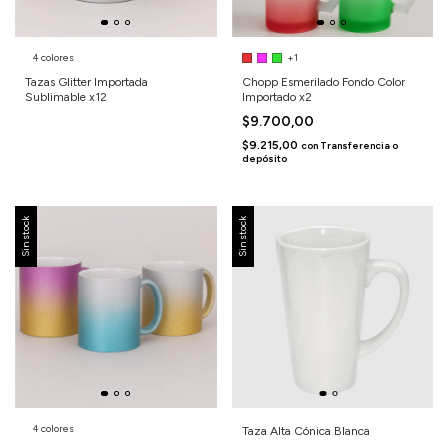
4 colores
+1
Tazas Glitter Importada
Chopp Esmerilado Fondo Color
Sublimable x12
Importado x2
$9.700,00
$9.215,00
con
Transferencia o
depósito
Sin stock
Sin stock
4 colores
Taza Alta Cónica Blanca