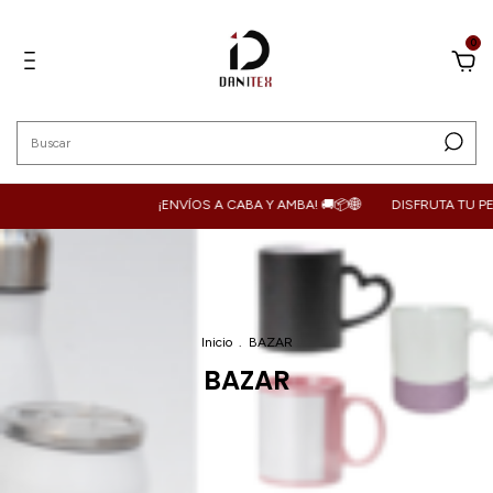
0
¡ENVÍOS A CABA Y AMBA! 🚚📦🌐
DISFRUTA TU PEDIDO DON
Inicio
.
BAZAR
BAZAR