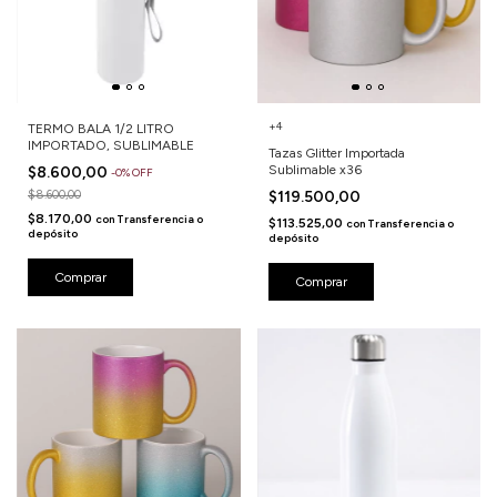
+4
TERMO BALA 1/2 LITRO
IMPORTADO, SUBLIMABLE
Tazas Glitter Importada
Sublimable x36
$8.600,00
-
0
%
OFF
$8.600,00
$119.500,00
$8.170,00
con
Transferencia o
$113.525,00
con
Transferencia o
depósito
depósito
Comprar